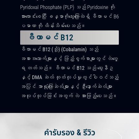
Pyridoxal Phosphate (PLP) သည် Pyridoxine ကို
အားကောင်းစေပြီး ခန္ဓာကိုသွေးကြောထဲရှိ ဗီတာမင် B6
ပမာဏ ကို ထိန်းသိမ်းပေးသည်။
ဗီတာမင် B12
ဗီတာမင်
B12
(
သို့
)
(Cobalamin) သည်
အစားအသောက်များနှင့် ဖြည့်စွက်စာများတွင် လဲတွေ့
ရ တတ်သည်။ ဗီတာမင်
B12
သည် သွေးနီဥ
နှင့် DMA ဆဲလ် ထုတ်လုပ်မှုတွင်ပါဝင်သည့်
အပြင် အာရုံကြောဆဲလ်များနှင့် ဦးနှောက်ဆဲလ်များ
အလုပ်လုပ်ခြင်းအတွက်
လဲ အားဖြည့်ပေးသည်။
คำรับรอง & รีวิว