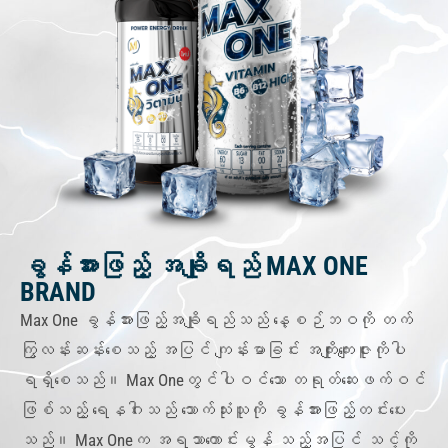
ခွန်အားဖြည့် အချိုရည် MAX ONE
BRAND
Max One ခွန်အားဖြည့်အချိုရည်သည် နေ့စဉ်ဘဝကို တက်
ကြွလန်းဆန်းစေသည့် အပြင် ကျန်းမာခြင်း အကျိုးကျေးဇူးကိုပါ
ရရှိစေသည်။ Max Oneတွင်ပါဝင်သော တရုတ်ဆေးဖက်ဝင်
ဖြစ်သည့် ရေနဂါးသည် သောက်သုံးသူကို ခွန်အားဖြည့်တင်းပေး
သည်။ Max Oneက အရသာကောင်းမွန် သည့်အပြင် သင့်ကို