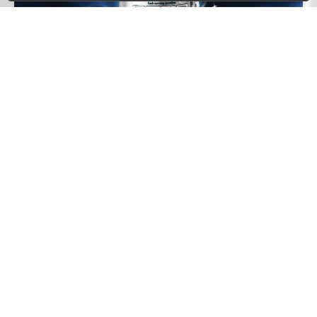
บริษัท แม็กซ์วัน 999 จำกัด (สำนักงาน
ใหญ่)
เลขที่ 19 ถ.รามคำแหง ซ.รามคำแหง 24 แยก 22 แขวง
หัวหมาก เขตบางกะปิ กรุงเทพมหานคร 10240