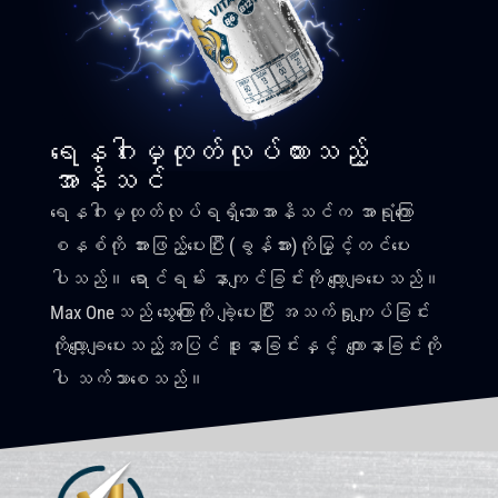
ရေနဂါးမှထုတ်လုပ်ထားသည့်
အာနိသင်
ရေနဂါးမှထုတ်လုပ်ရရှိသောအာနိသင်က အာရုံကြော
စနစ်ကို အားဖြည့်ပေးပြီး
(
ခွန်အား
)
ကိုမြှင့်တင်ပေး
ပါသည်။ ရောင်ရမ်း နာကျင်ခြင်းကို လျော့ချပေးသည်။
Max Oneသည် သွေးကြောကို ချဲ့ပေးပြီး အသက်ရှုကျပ်ခြင်း
ကိုလျော့ချပေးသည့်အပြင် ဒူးနာခြင်းနှင့် ကျောနာခြင်းကို
ပါ သက်သာစေသည်။