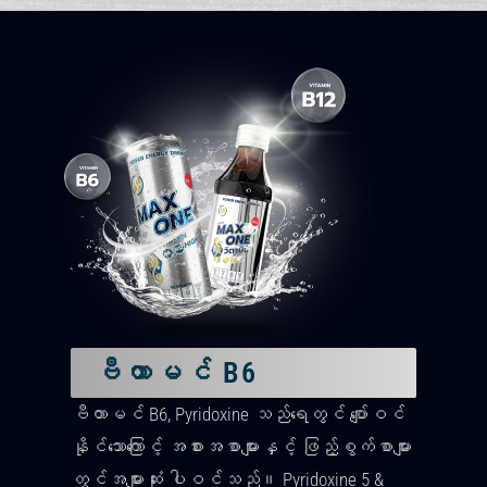
ဗီတာမင် B6
ဗီတာမင် B6, Pyridoxine သည်ရေတွင် ပျော်ဝင်
နိုင်သောကြောင့် အစားအစာများနှင့် ဖြည့်စွက်စာများ
တွင်အများဆုံး ပါဝင်သည်။ Pyridoxine 5 &