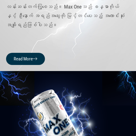
လန်းဆန်းတက်ကြွစေသည်။ Max Oneသည် ခန္ဓာကိုယ်
နှင့် ဦးနှောက် အရည်အသွေးကို မြင့်တင်ပေးသည့် အကောင်းဆုံး
အချိုရည်ဖြစ်ပါသည်။
Read More