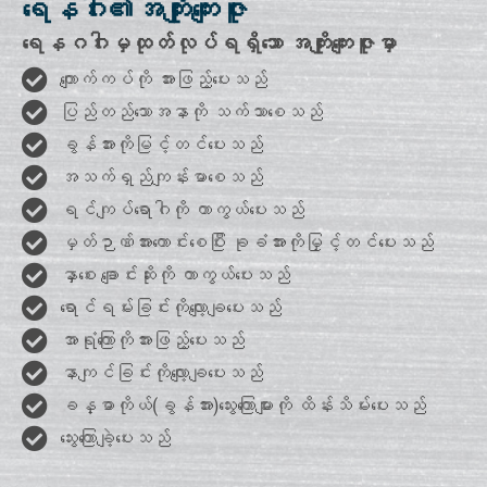
ရေနဂါး၏အကျိုးကျေးဇူး
ရေနဂဂါးမှထုတ်လုပ်ရရှိသော အကျိုးကျေးဇူးမှာ
ကျောက်ကပ်ကို အားဖြည့်ပေးသည်
ပြည်တည်သောအနာကို သက်သာစေသည်
ခွန်အားကိုမြင့်တင်ပေးသည်
အသက်ရှည်ကျန်းမာစေသည်
ရင်ကျပ်ရောဂါကို ကာကွယ်ပေးသည်
မှတ်ဉာဏ်အားကောင်းစေပြီး ခုခံအားကိုမြှင့်တင်ပေးသည်
နှာစေး ချောင်းဆိုးကို ကာကွယ်ပေးသည်
ရောင်ရမ်းခြင်းကိုလျော့ချပေးသည်
အာရုံကြောကိုအားဖြည့်ပေးသည်
နာကျင်ခြင်းကိုလျော့ချပေးသည်
ခန္ဓာကိုယ်(ခွန်အား)သွေးကြောများကို ထိန်းသိမ်းပေးသည်
သွေးကြောချဲ့ပေးသည်